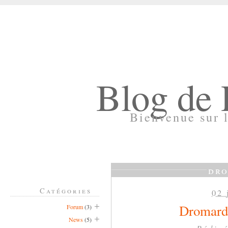
Blog de
Bienvenue sur 
dr
Catégories
02 
Dromarden
Forum
(3)
News
(5)