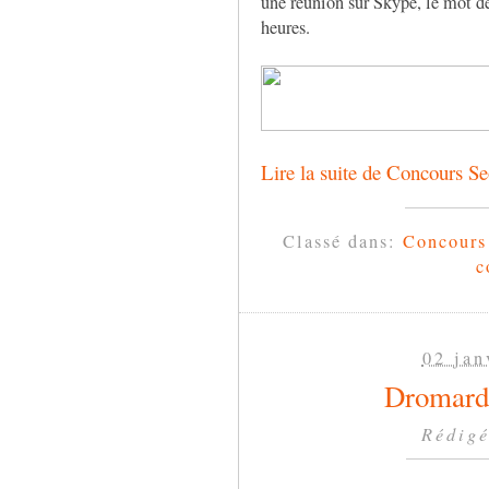
une réunion sur Skype, le mot dé
heures.
Lire la suite de Concours S
Classé dans:
Concour
c
02 jan
Dromarden
Rédigé