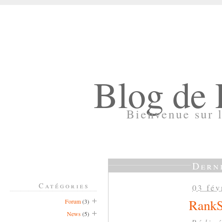
Blog de
Bienvenue sur 
Derni
Catégories
03 fév
RankSe
Forum
(3)
News
(5)