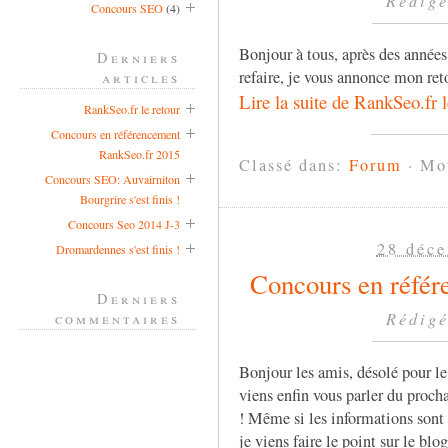
Rédigé
Concours SEO
(4)
Bonjour à tous, après des année
Derniers
refaire, je vous annonce mon ret
articles
Lire la suite de RankSeo.fr l
RankSeo.fr le retour
Concours en référencement
RankSeo.fr 2015
Classé dans:
Forum
· Mo
Concours SEO: Auvairniton
Bourgrire s'est finis !
Concours Seo 2014 J-3
28 déc
Dromardennes s'est finis !
Concours en réfé
Derniers
Rédigé
commentaires
Bonjour les amis, désolé pour le
viens enfin vous parler du proc
! Même si les informations sont 
je viens faire le point sur le blo